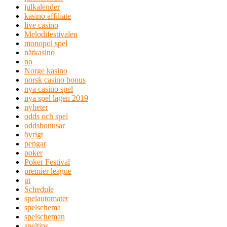
julkalender
kasino affiliate
live casino
Melodifestivalen
monopol spel
nätkasino
no
Norge kasino
norsk casino bonus
nya casino spel
nya spel lagen 2019
nyheter
odds och spel
oddsbonusar
övrigt
pengar
poker
Poker Festival
premier league
pt
Schedule
spelautomater
spelschema
spelscheman
speltips