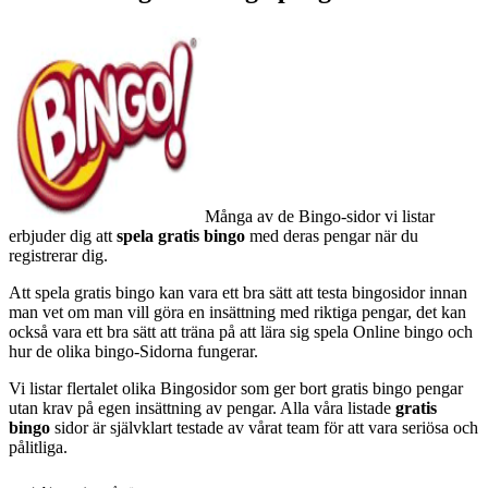
Många av de Bingo-sidor vi listar
erbjuder dig att
spela gratis bingo
med deras pengar när du
registrerar dig.
Att spela gratis bingo kan vara ett bra sätt att testa bingosidor innan
man vet om man vill göra en insättning med riktiga pengar, det kan
också vara ett bra sätt att träna på att lära sig spela Online bingo och
hur de olika bingo-Sidorna fungerar.
Vi listar flertalet olika Bingosidor som ger bort gratis bingo pengar
utan krav på egen insättning av pengar. Alla våra listade
gratis
bingo
sidor är självklart testade av vårat team för att vara seriösa och
pålitliga.