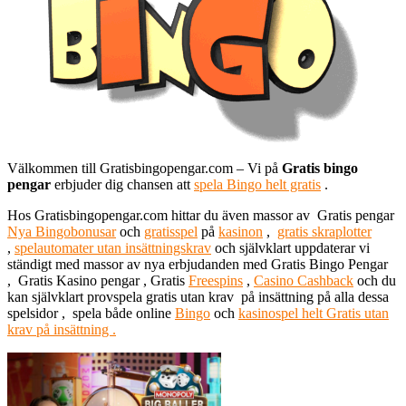
Välkommen till Gratisbingopengar.com – Vi på
Gratis bingo
pengar
erbjuder dig chansen att
spela Bingo helt gratis
.
Hos Gratisbingopengar.com hittar du även massor av Gratis pengar
Nya Bingobonusar
och
gratisspel
på
kasinon
,
gratis skraplotter
,
spelautomater utan insättningskrav
och självklart uppdaterar vi
ständigt med massor av nya erbjudanden med Gratis Bingo Pengar
, Gratis Kasino pengar , Gratis
Freespins
,
Casino Cashback
och du
kan självklart provspela gratis utan krav på insättning på alla dessa
spelsidor , spela både online
Bingo
och
kasinospel helt Gratis utan
krav på insättning .