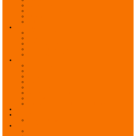
Nya Bingo Bonusar
Spela Bingo helt gratis
Uk Bingo
Unibet Bingo
gratispengar
gratis pengar utan insättning
Gratis penger
Gratis Trav Pengar
Storspiller 10 000 Bonus
Tjäna pengar på Internet
Kasino
casino canada
Dagliga Freespins
Free Spins No Deposit
freispiele-Casino
lightning roulette
Svenska Spels online kasino
video poker
Vilka online casinon erbjuder Cashback?
nytt
skraplotter
Gratis norske Skrapelodder
Spelautomater
claws vs paws