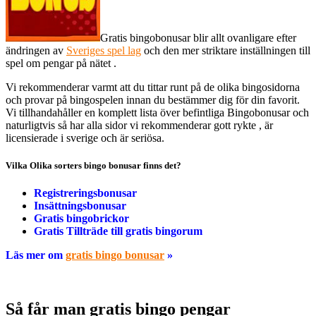
Gratis bingobonusar blir allt ovanligare efter
ändringen av
Sveriges spel lag
och den mer striktare inställningen till
spel om pengar på nätet .
Vi rekommenderar varmt att du tittar runt på de olika bingosidorna
och provar på bingospelen innan du bestämmer dig för din favorit.
Vi tillhandahåller en komplett lista över befintliga Bingobonusar och
naturligtvis så har alla sidor vi rekommenderar gott rykte , är
licensierade i sverige och är seriösa.
Vilka Olika sorters bingo bonusar finns det?
Registreringsbonusar
Insättningsbonusar
Gratis bingobrickor
Gratis Tillträde till gratis bingorum
Läs mer om
gratis bingo bonusar
»
Så får man gratis bingo pengar