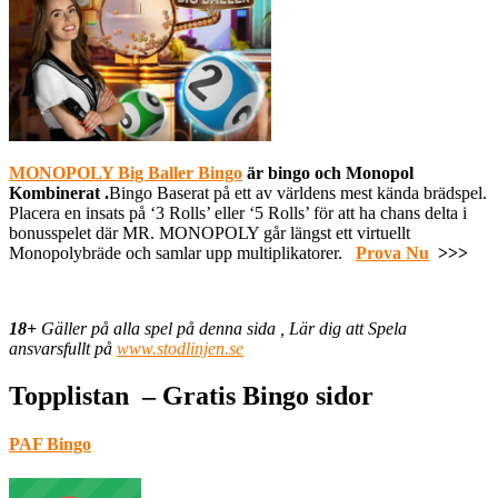
MONOPOLY Big Baller Bingo
är bingo och Monopol
Kombinerat .
Bingo Baserat på ett av världens mest kända brädspel.
Placera en insats på ‘3 Rolls’ eller ‘5 Rolls’ för att ha chans delta i
bonusspelet där MR. MONOPOLY går längst ett virtuellt
Monopolybräde och samlar upp multiplikatorer.
Prova Nu
>>>
18+
Gäller på alla spel på denna sida , Lär dig att
Spela
ansvarsfullt på
www.stodlinjen.se
Topplistan – Gratis Bingo sidor
PAF Bingo