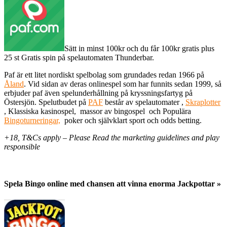
Sätt in minst 100kr och du får 100kr gratis plus
25 st Gratis spin på spelautomaten Thunderbar.
Paf är ett litet nordiskt spelbolag som grundades redan 1966 på
Åland
. Vid sidan av deras onlinespel som har funnits sedan 1999, så
erbjuder paf även spelunderhållning på kryssningsfartyg på
Östersjön. Spelutbudet på
PAF
består av spelautomater ,
Skraplotter
, Klassiska kasinospel, massor av bingospel och Populära
Bingoturneringar,
poker och självklart sport och odds betting.
+18, T&Cs apply – Please Read the marketing guidelines and play
responsible
Spela Bingo online med chansen att vinna enorma Jackpottar »