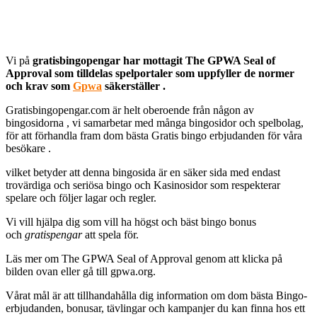
Vi på
gratisbingopengar har mottagit The GPWA Seal of
Approval som tilldelas spelportaler som uppfyller de normer
och krav som
Gpwa
säkerställer .
Gratisbingopengar.com är helt oberoende från någon av
bingosidorna , vi samarbetar med många bingosidor och spelbolag,
för att förhandla fram dom bästa Gratis bingo erbjudanden för våra
besökare .
vilket betyder att denna bingosida är en säker sida med endast
trovärdiga och seriösa bingo och Kasinosidor som respekterar
spelare och följer lagar och regler.
Vi vill hjälpa dig som vill ha högst och bäst bingo bonus
och
gratispengar
att spela för.
Läs mer om The GPWA Seal of Approval genom att klicka på
bilden ovan eller gå till gpwa.org.
Vårat mål är att tillhandahålla dig information om dom bästa Bingo-
erbjudanden, bonusar, tävlingar och kampanjer du kan finna hos ett