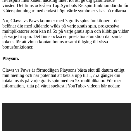
re-respins med katten hacking fältet för att ge dig garanterade
vinster. Det finns också en Top-Symbols Re-spin-funktion där du får
3 återspinnningar med endast högt värde symboler visas på rullarna.
Nu, Claws vs Paws kommer med 3 gratis spins funktioner – de
belönar dig med glidande wilds på varje gratis spin, progressiva
multiplikatorer som kan nå 5x på varje gratis spin och klibbiga vildar
på varje fri spin. Det finns också en prestationsfunktion där samla
tokens för att vinna kontantbonusar samt tillgång till vissa
bonusfunktioner.
Playson.
Claws vs Paws är förmodligen Playsons bästa slot till datum enligt
min mening och har potential att betala upp till 1,752 gånger din
totala insats på varje gratis spin med en 5x multiplikator. För mer
information, titta på vårat speltest i YouTube- videon här nedan: