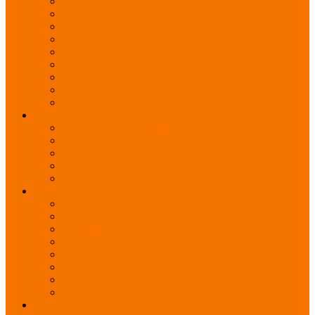
50 kronor Gratis
Bingo gratuit
bingo jackpott chansen
Dansk bingo
Norsk bingo
Nya Bingo Bonusar
Spela Bingo helt gratis
Uk Bingo
Unibet Bingo
gratispengar
gratis pengar utan insättning
Gratis penger
Gratis Trav Pengar
Storspiller 10 000 Bonus
Tjäna pengar på Internet
Kasino
casino canada
Dagliga Freespins
Free Spins No Deposit
freispiele-Casino
lightning roulette
Svenska Spels online kasino
video poker
Vilka online casinon erbjuder Cashback?
nytt