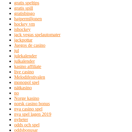
gratis speltips
gratis spill
gratisbingo
hajpermiljonen
hockey vm
ishockey
jack vegas spelautomater
jackpottar
Juegos de casino
jul
julekalender
julkalender
kasino affiliate
live casino
Melodifestivalen
monopol spel
nätkasino
no
Norge kasino
norsk casino bonus
nya casino spel
nya spel lagen 2019
nyheter
odds och spel
oddsbonusar