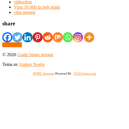
videoslots
Vinn 50 000 kr helt gratis
vinn pengar
share
Till toppen
© 2026
Gratis bingo pengar
Tema av
Anders Norén
HTML Snippets
Powered By :
XYZScripts.com