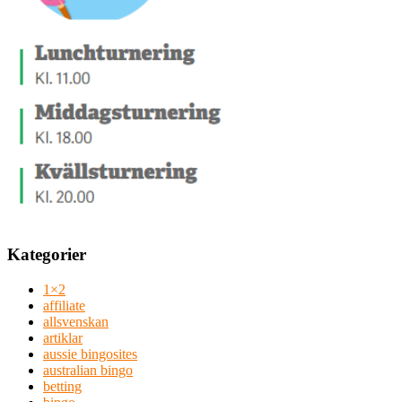
Kategorier
1×2
affiliate
allsvenskan
artiklar
aussie bingosites
australian bingo
betting