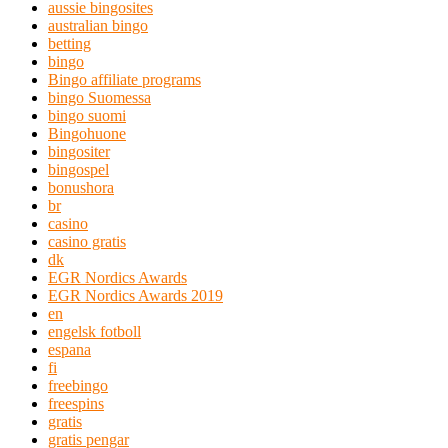
aussie bingosites
australian bingo
betting
bingo
Bingo affiliate programs
bingo Suomessa
bingo suomi
Bingohuone
bingositer
bingospel
bonushora
br
casino
casino gratis
dk
EGR Nordics Awards
EGR Nordics Awards 2019
en
engelsk fotboll
espana
fi
freebingo
freespins
gratis
gratis pengar