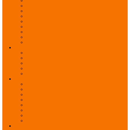
50 kronor Gratis
Bingo gratuit
bingo jackpott chansen
Dansk bingo
Norsk bingo
Nya Bingo Bonusar
Spela Bingo helt gratis
Uk Bingo
Unibet Bingo
gratispengar
gratis pengar utan insättning
Gratis penger
Gratis Trav Pengar
Storspiller 10 000 Bonus
Tjäna pengar på Internet
Kasino
casino canada
Dagliga Freespins
Free Spins No Deposit
freispiele-Casino
lightning roulette
Svenska Spels online kasino
video poker
Vilka online casinon erbjuder Cashback?
nytt