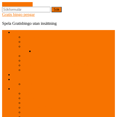
Hoppa till innehåll
Sök
Gratis bingo pengar
Spela Gratisbingo utan insättning
1X2
bästa odds bonusen under vm 2018
fotbolls EM 2020
livebetting
fotbolls vm 2018 sveriges spelschema
målservice 377
Odds-SM 2018
Spelschema Premier League 2018-2019
vem vinner melodifestivalen 2019
Bingolotto
free-spins
Eestikasiino Tasuta Spinni
Gratis Bingo Pengar
100 kroner gratis
50 kronor Gratis
Bingo gratuit
bingo jackpott chansen
Dansk bingo
Norsk bingo