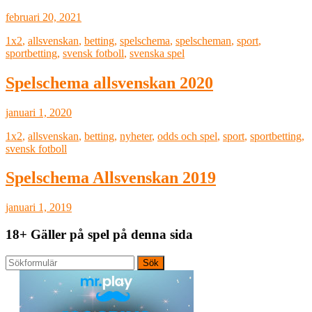
februari 20, 2021
1x2
,
allsvenskan
,
betting
,
spelschema
,
spelscheman
,
sport
,
sportbetting
,
svensk fotboll
,
svenska spel
Spelschema allsvenskan 2020
januari 1, 2020
1x2
,
allsvenskan
,
betting
,
nyheter
,
odds och spel
,
sport
,
sportbetting
,
svensk fotboll
Spelschema Allsvenskan 2019
januari 1, 2019
18+ Gäller på spel på denna sida
Sök