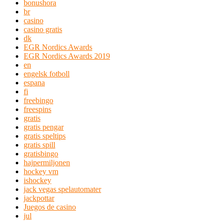
bonushora
br
casino
casino gratis
dk
EGR Nordics Awards
EGR Nordics Awards 2019
en
engelsk fotboll
espana
fi
freebingo
freespins
gratis
gratis pengar
gratis speltips
gratis spill
gratisbingo
hajpermiljonen
hockey vm
ishockey
jack vegas spelautomater
jackpottar
Juegos de casino
jul