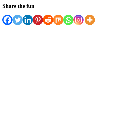
Share the fun