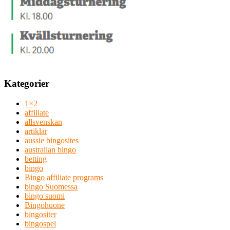
Kategorier
1×2
affiliate
allsvenskan
artiklar
aussie bingosites
australian bingo
betting
bingo
Bingo affiliate programs
bingo Suomessa
bingo suomi
Bingohuone
bingositer
bingospel