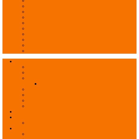
Double Dragons
golden temple
iron girl
Kaiju
King Kong Cash
Lucky Fortune Cat
lucky new year
Monopoly Mega Movers
queen of riches
sumo spins
1X2
bästa odds bonusen under vm 2018
fotbolls EM 2020
livebetting
fotbolls vm 2018 sveriges spelschema
målservice 377
Odds-SM 2018
Spelschema Premier League 2018-2019
vem vinner melodifestivalen 2019
Bingolotto
free-spins
Eestikasiino Tasuta Spinni
Gratis Bingo Pengar
100 kroner gratis