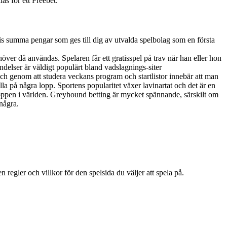
s för ett Freebet.
atis summa pengar som ges till dig av utvalda spelbolag som en första
höver då användas. Spelaren får ett gratisspel på trav när han eller hon
delser är väldigt populärt bland vadslagnings-siter
 och genom att studera veckans program och startlistor innebär att man
la på några lopp. Sportens popularitet växer lavinartat och det är en
 loppen i världen. Greyhound betting är mycket spännande, särskilt om
några.
en regler och villkor för den spelsida du väljer att spela på.