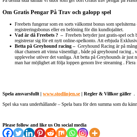
På denna sida samlar vi sidor som ger bort Gratis trav pengar på Häst
Om Gratis Pengar På Trav och galopp spel
Freebets fungerar som en sorts välkomst bonus som spelsiterna er
registreringsbonus eller en belöning för din kundlojalitet.
Vad är då Freebets ? –
Freebets betyder just gratis-spel och 
registrerar sig för ett nytt online-spelkonto. Att erbjuda Exkl
Betta på Greyhound racing –
Greyhound Racing är på många sä
ökar chansen att vinna väsentligt , både på greyhound racing , v
upplevelse utöver det vanliga. Att betta på Greyhounds är just 
man har möjlighet att följa loppen genom live streaming . Flera 
Spela ansvarsfullt |
www.stodlinjen.se
| Regler & Villkor gäller
.
Spel ska vara underhållande – Spela bara för den summa som du känn
Please follow and like us On social media