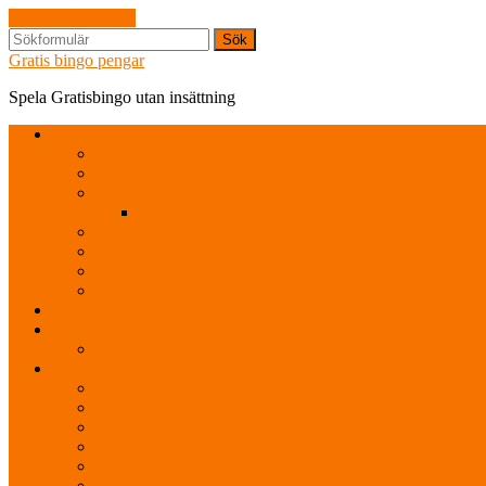
Hoppa till innehåll
Sök
Gratis bingo pengar
Spela Gratisbingo utan insättning
1X2
bästa odds bonusen under vm 2018
fotbolls EM 2020
livebetting
fotbolls vm 2018 sveriges spelschema
målservice 377
Odds-SM 2018
Spelschema Premier League 2018-2019
vem vinner melodifestivalen 2019
Bingolotto
free-spins
Eestikasiino Tasuta Spinni
Gratis Bingo Pengar
100 kroner gratis
50 kronor Gratis
Bingo gratuit
bingo jackpott chansen
Dansk bingo
Norsk bingo