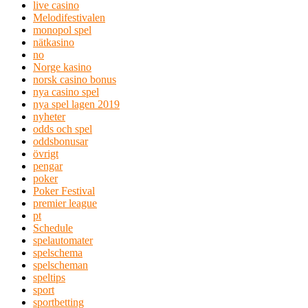
live casino
Melodifestivalen
monopol spel
nätkasino
no
Norge kasino
norsk casino bonus
nya casino spel
nya spel lagen 2019
nyheter
odds och spel
oddsbonusar
övrigt
pengar
poker
Poker Festival
premier league
pt
Schedule
spelautomater
spelschema
spelscheman
speltips
sport
sportbetting