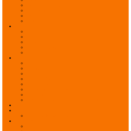
Nya Bingo Bonusar
Spela Bingo helt gratis
Uk Bingo
Unibet Bingo
gratispengar
gratis pengar utan insättning
Gratis penger
Gratis Trav Pengar
Storspiller 10 000 Bonus
Tjäna pengar på Internet
Kasino
casino canada
Dagliga Freespins
Free Spins No Deposit
freispiele-Casino
lightning roulette
Svenska Spels online kasino
video poker
Vilka online casinon erbjuder Cashback?
nytt
skraplotter
Gratis norske Skrapelodder
Spelautomater
claws vs paws