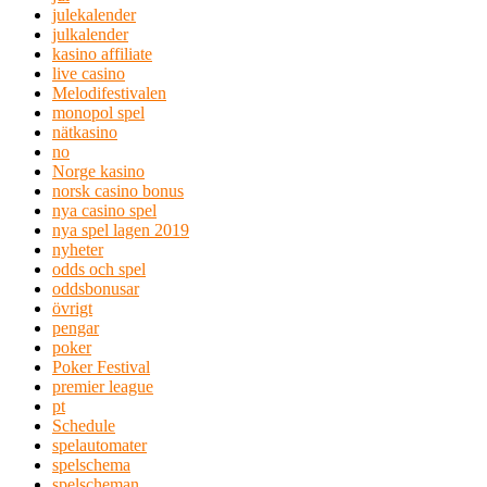
julekalender
julkalender
kasino affiliate
live casino
Melodifestivalen
monopol spel
nätkasino
no
Norge kasino
norsk casino bonus
nya casino spel
nya spel lagen 2019
nyheter
odds och spel
oddsbonusar
övrigt
pengar
poker
Poker Festival
premier league
pt
Schedule
spelautomater
spelschema
spelscheman