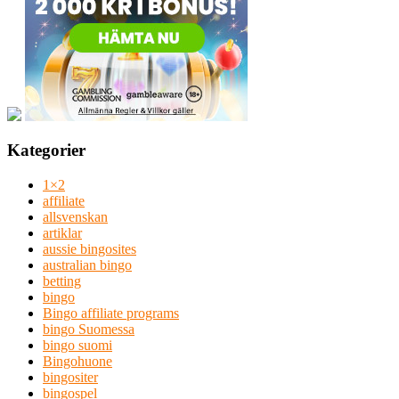
Kategorier
1×2
affiliate
allsvenskan
artiklar
aussie bingosites
australian bingo
betting
bingo
Bingo affiliate programs
bingo Suomessa
bingo suomi
Bingohuone
bingositer
bingospel