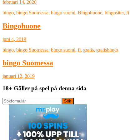
februari 14, 2020
bingo
,
bingo Suomessa
,
bingo suomi
,
Bingohuone
,
bingositer
,
fi
Bingohuone
juni 4, 2019
bingo
,
bingo Suomessa
,
bingo suomi
,
fi
,
gratis
,
gratisbingo
bingo Suomessa
januari 12, 2019
18+ Gäller på spel på denna sida
Sök