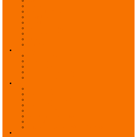
50 kronor Gratis
Bingo gratuit
bingo jackpott chansen
Dansk bingo
Norsk bingo
Nya Bingo Bonusar
Spela Bingo helt gratis
Uk Bingo
Unibet Bingo
gratispengar
gratis pengar utan insättning
Gratis penger
Gratis Trav Pengar
Storspiller 10 000 Bonus
Tjäna pengar på Internet
Kasino
casino canada
Dagliga Freespins
Free Spins No Deposit
freispiele-Casino
lightning roulette
Svenska Spels online kasino
video poker
Vilka online casinon erbjuder Cashback?
nytt