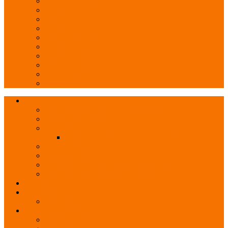
Double Dragons
golden temple
iron girl
Kaiju
King Kong Cash
Lucky Fortune Cat
lucky new year
Monopoly Mega Movers
queen of riches
sumo spins
1X2
bästa odds bonusen under vm 2018
fotbolls EM 2020
livebetting
fotbolls vm 2018 sveriges spelschema
målservice 377
Odds-SM 2018
Spelschema Premier League 2018-2019
vem vinner melodifestivalen 2019
Bingolotto
free-spins
Eestikasiino Tasuta Spinni
Gratis Bingo Pengar
100 kroner gratis