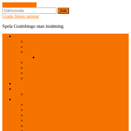
Hoppa till innehåll
Sök
Gratis bingo pengar
Spela Gratisbingo utan insättning
1X2
bästa odds bonusen under vm 2018
fotbolls EM 2020
livebetting
fotbolls vm 2018 sveriges spelschema
målservice 377
Odds-SM 2018
Spelschema Premier League 2018-2019
vem vinner melodifestivalen 2019
Bingolotto
free-spins
Eestikasiino Tasuta Spinni
Gratis Bingo Pengar
100 kroner gratis
50 kronor Gratis
Bingo gratuit
bingo jackpott chansen
Dansk bingo
Norsk bingo