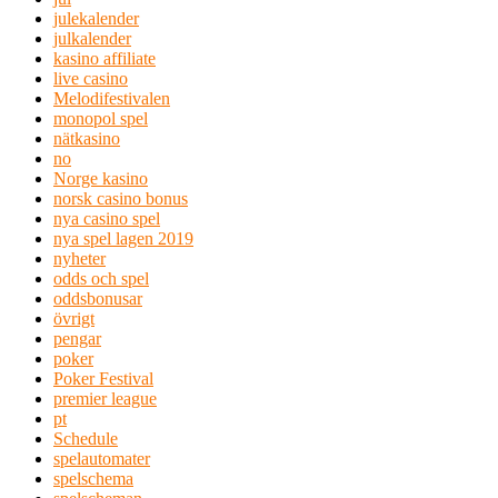
julekalender
julkalender
kasino affiliate
live casino
Melodifestivalen
monopol spel
nätkasino
no
Norge kasino
norsk casino bonus
nya casino spel
nya spel lagen 2019
nyheter
odds och spel
oddsbonusar
övrigt
pengar
poker
Poker Festival
premier league
pt
Schedule
spelautomater
spelschema