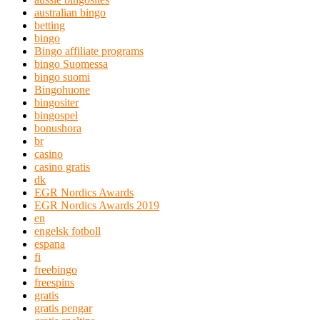
australian bingo
betting
bingo
Bingo affiliate programs
bingo Suomessa
bingo suomi
Bingohuone
bingositer
bingospel
bonushora
br
casino
casino gratis
dk
EGR Nordics Awards
EGR Nordics Awards 2019
en
engelsk fotboll
espana
fi
freebingo
freespins
gratis
gratis pengar