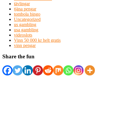
tävlingar
tjäna pengar
tombola bingo
Uncategorized
us gambling
usa gambling
videoslots
Vinn 50 000 kr helt gratis
vinn pengar
Share the fun