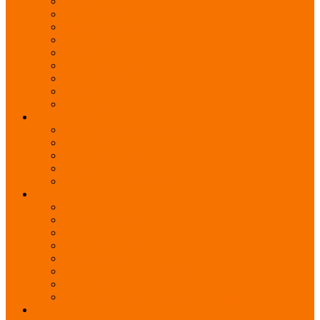
50 kronor Gratis
Bingo gratuit
bingo jackpott chansen
Dansk bingo
Norsk bingo
Nya Bingo Bonusar
Spela Bingo helt gratis
Uk Bingo
Unibet Bingo
gratispengar
gratis pengar utan insättning
Gratis penger
Gratis Trav Pengar
Storspiller 10 000 Bonus
Tjäna pengar på Internet
Kasino
casino canada
Dagliga Freespins
Free Spins No Deposit
freispiele-Casino
lightning roulette
Svenska Spels online kasino
video poker
Vilka online casinon erbjuder Cashback?
nytt