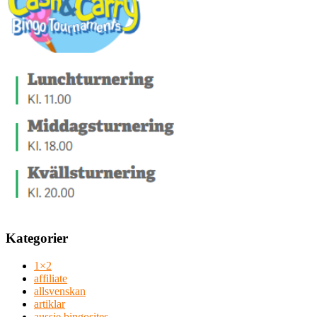
Kategorier
1×2
affiliate
allsvenskan
artiklar
aussie bingosites