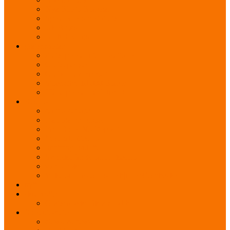
Nya Bingo Bonusar
Spela Bingo helt gratis
Uk Bingo
Unibet Bingo
gratispengar
gratis pengar utan insättning
Gratis penger
Gratis Trav Pengar
Storspiller 10 000 Bonus
Tjäna pengar på Internet
Kasino
casino canada
Dagliga Freespins
Free Spins No Deposit
freispiele-Casino
lightning roulette
Svenska Spels online kasino
video poker
Vilka online casinon erbjuder Cashback?
nytt
skraplotter
Gratis norske Skrapelodder
Spelautomater
claws vs paws