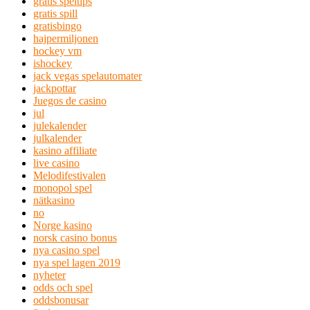
gratis speltips
gratis spill
gratisbingo
hajpermiljonen
hockey vm
ishockey
jack vegas spelautomater
jackpottar
Juegos de casino
jul
julekalender
julkalender
kasino affiliate
live casino
Melodifestivalen
monopol spel
nätkasino
no
Norge kasino
norsk casino bonus
nya casino spel
nya spel lagen 2019
nyheter
odds och spel
oddsbonusar