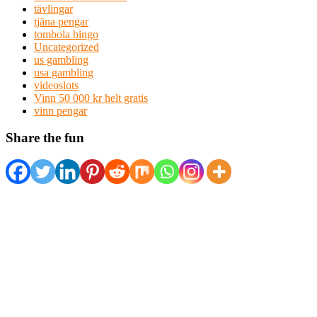
tävlingar
tjäna pengar
tombola bingo
Uncategorized
us gambling
usa gambling
videoslots
Vinn 50 000 kr helt gratis
vinn pengar
Share the fun