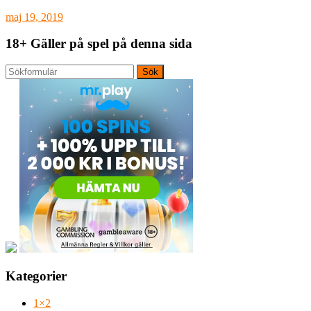
maj 19, 2019
18+ Gäller på spel på denna sida
Sök
Kategorier
1×2