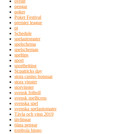
övrigt
pengar
poker
Poker Festival
premier league
pt
Schedule
spelautomater
spelschema
spelscheman
speltips
sport
sportbetting
St:patricks day
stora casino bonusar
stora vinster
storvinster
svensk fotboll
svensk spellicens
svenska spel
svenska spelautomater
Tävla och vinn 2019
tävlingar
tjäna pengar
tombola bingo