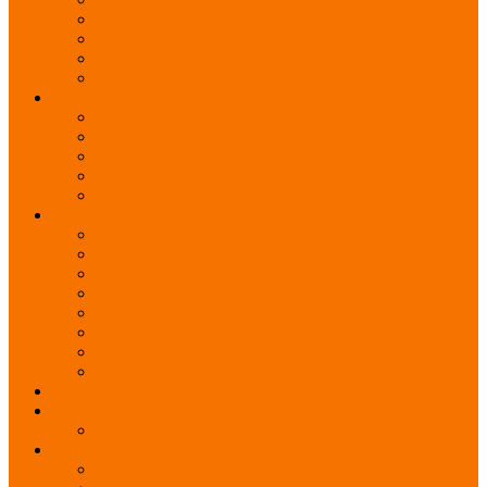
Nya Bingo Bonusar
Spela Bingo helt gratis
Uk Bingo
Unibet Bingo
gratispengar
gratis pengar utan insättning
Gratis penger
Gratis Trav Pengar
Storspiller 10 000 Bonus
Tjäna pengar på Internet
Kasino
casino canada
Dagliga Freespins
Free Spins No Deposit
freispiele-Casino
lightning roulette
Svenska Spels online kasino
video poker
Vilka online casinon erbjuder Cashback?
nytt
skraplotter
Gratis norske Skrapelodder
Spelautomater
claws vs paws