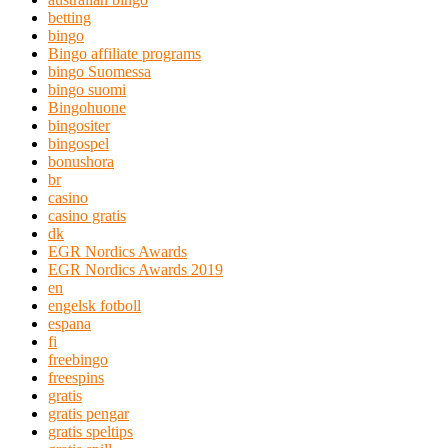
betting
bingo
Bingo affiliate programs
bingo Suomessa
bingo suomi
Bingohuone
bingositer
bingospel
bonushora
br
casino
casino gratis
dk
EGR Nordics Awards
EGR Nordics Awards 2019
en
engelsk fotboll
espana
fi
freebingo
freespins
gratis
gratis pengar
gratis speltips