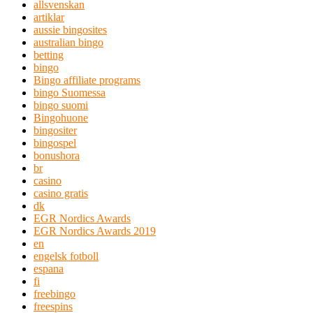
allsvenskan
artiklar
aussie bingosites
australian bingo
betting
bingo
Bingo affiliate programs
bingo Suomessa
bingo suomi
Bingohuone
bingositer
bingospel
bonushora
br
casino
casino gratis
dk
EGR Nordics Awards
EGR Nordics Awards 2019
en
engelsk fotboll
espana
fi
freebingo
freespins