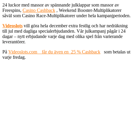
24 luckor med massor av spännande julklappar som massor av
Freespins,
Casino Cashback
, Weekend Booster-Multiplikatorer
såväl som Casino Race-Multiplikatorer under hela kampanjperioden.
Videoslots
vill göra hela december extra festlig och har nedräkning
till jul med dagliga specialerbjudanden. Vår julkampanj pågår i 24
dagar – nytt erbjudande varje dag med olika spel från varierande
leverantörer.
På
Videoslots.com får du även en 25 % Cashback
som betalas ut
varje fredag.