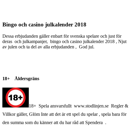
Bingo och casino julkalender 2018
Dessa erbjudanden gäller enbart för svenska spelare och just för
deras och julkampanjer, bingo och casino julkalender 2018 , Njut
av julen och ta del av alla erbjudanden , God jul.
18+ Åldersgräns
18+ Spela ansvarsfullt www.stodlinjen.se Regler &
Villkor gäller, Glöm Inte att det är ett spel du spelar , spela bara för
den summa som du känner att du har råd att Spendera .