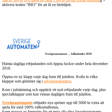
Sätt in 500 kr och spela för hela 1500 kr på din första insättnin
g +
aktivera koden “BIO” för att få en biobiljett.
Sverigeautomaten – Julkalender 2018
Hämta dagliga erbjudanden och öppna luckor under hela december
2018.
Öppna en ny klapp varje dag fram till julafton. Kolla in vilka
klappar som gömmer sig i
adventskalendern
.
Kom i julstämning och upptäck ett nytt erbjudande varje dag, plus
specialklappar som kan vinnas dagligen fram till julafton.
Sverigeautomaten
erbjuder nya spelare upp till 5000 kr extra att
spela för med 100% välkomstbonus.
Samt massor av freespins för att testa alla dina favoritautomater.