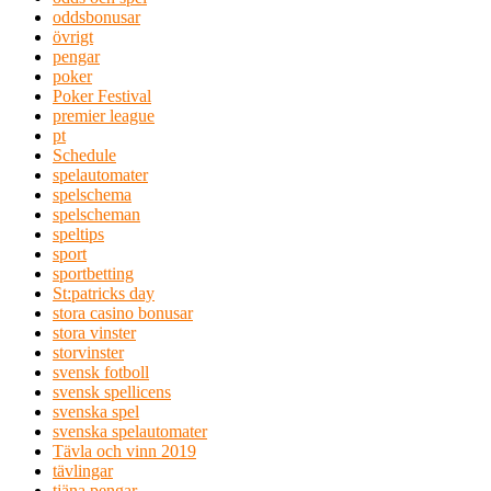
oddsbonusar
övrigt
pengar
poker
Poker Festival
premier league
pt
Schedule
spelautomater
spelschema
spelscheman
speltips
sport
sportbetting
St:patricks day
stora casino bonusar
stora vinster
storvinster
svensk fotboll
svensk spellicens
svenska spel
svenska spelautomater
Tävla och vinn 2019
tävlingar
tjäna pengar