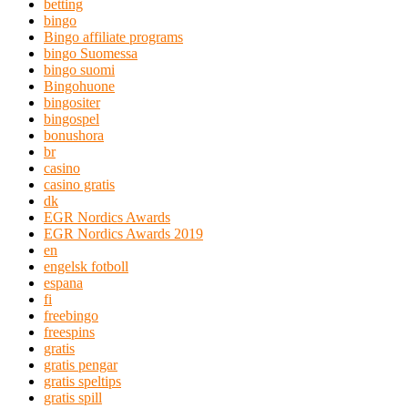
betting
bingo
Bingo affiliate programs
bingo Suomessa
bingo suomi
Bingohuone
bingositer
bingospel
bonushora
br
casino
casino gratis
dk
EGR Nordics Awards
EGR Nordics Awards 2019
en
engelsk fotboll
espana
fi
freebingo
freespins
gratis
gratis pengar
gratis speltips
gratis spill