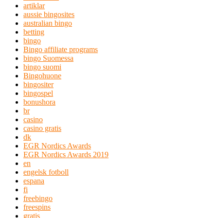
artiklar
aussie bingosites
australian bingo
betting
bingo
Bingo affiliate programs
bingo Suomessa
bingo suomi
Bingohuone
bingositer
bingospel
bonushora
br
casino
casino gratis
dk
EGR Nordics Awards
EGR Nordics Awards 2019
en
engelsk fotboll
espana
fi
freebingo
freespins
gratis