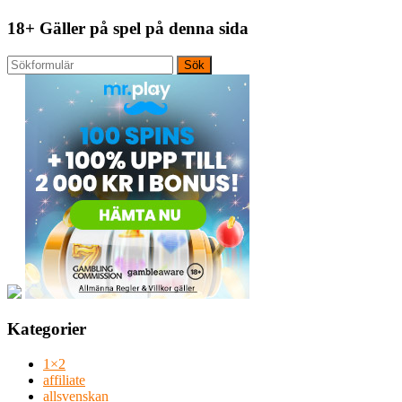
18+ Gäller på spel på denna sida
Sök
Kategorier
1×2
affiliate
allsvenskan