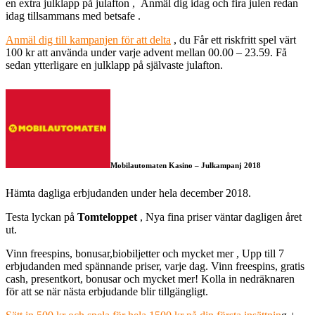
en extra julklapp på julafton , Anmäl dig idag och fira julen redan
idag tillsammans med betsafe .
Anmäl dig till kampanjen för att delta
, du Får ett riskfritt spel värt
100 kr att använda under varje advent mellan 00.00 – 23.59. Få
sedan ytterligare en julklapp på självaste julafton.
Mobilautomaten Kasino – Julkampanj 2018
Hämta dagliga erbjudanden under hela december 2018.
Testa lyckan på
Tomteloppet
, Nya fina priser väntar dagligen året
ut.
Vinn freespins, bonusar,biobiljetter och mycket mer , Upp till 7
erbjudanden med spännande priser, varje dag. Vinn freespins, gratis
cash, presentkort, bonusar och mycket mer! Kolla in nedräknaren
för att se när nästa erbjudande blir tillgängligt.