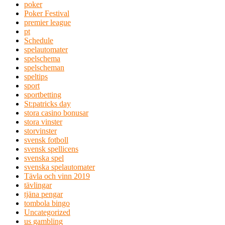
poker
Poker Festival
premier league
pt
Schedule
spelautomater
spelschema
spelscheman
speltips
sport
sportbetting
St:patricks day
stora casino bonusar
stora vinster
storvinster
svensk fotboll
svensk spellicens
svenska spel
svenska spelautomater
Tävla och vinn 2019
tävlingar
tjäna pengar
tombola bingo
Uncategorized
us gambling