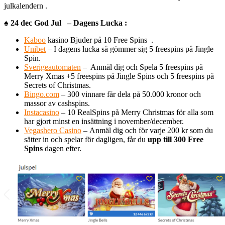
julkalendern .
♠
24 dec God Jul – Dagens Lucka :
Kaboo
kasino Bjuder på 10 Free Spins .
Unibet
– I dagens lucka så gömmer sig 5 freespins på Jingle
Spin.
Sverigeautomaten
– Anmäl dig och Spela 5 freespins på
Merry Xmas +5 freespins på Jingle Spins och 5 freespins på
Secrets of Christmas.
Bingo.com
– 300 vinnare får dela på 50.000 kronor och
massor av cashspins.
Instacasino
– 10 RealSpins på Merry Christmas för alla som
har gjort minst en insättning i november/december.
Vegashero Casino
– Anmäl dig och för varje 200 kr som du
sätter in och spelar för dagligen, får du
upp till 300 Free
Spins
dagen efter.