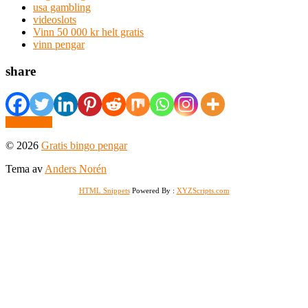
usa gambling
videoslots
Vinn 50 000 kr helt gratis
vinn pengar
share
Till toppen
© 2026
Gratis bingo pengar
Tema av
Anders Norén
HTML Snippets
Powered By :
XYZScripts.com