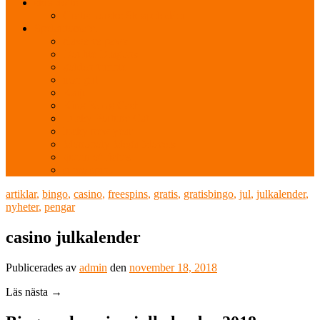
skraplotter
Gratis norske Skrapelodder
Spelautomater
claws vs paws
Double Dragons
golden temple
iron girl
Kaiju
King Kong Cash
Lucky Fortune Cat
lucky new year
Monopoly Mega Movers
queen of riches
sumo spins
artiklar
,
bingo
,
casino
,
freespins
,
gratis
,
gratisbingo
,
jul
,
julkalender
,
nyheter
,
pengar
casino julkalender
Publicerades
av
admin
den
november 18, 2018
Läs nästa →