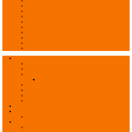
Double Dragons
golden temple
iron girl
Kaiju
King Kong Cash
Lucky Fortune Cat
lucky new year
Monopoly Mega Movers
queen of riches
sumo spins
1X2
bästa odds bonusen under vm 2018
fotbolls EM 2020
livebetting
fotbolls vm 2018 sveriges spelschema
målservice 377
Odds-SM 2018
Spelschema Premier League 2018-2019
vem vinner melodifestivalen 2019
Bingolotto
free-spins
Eestikasiino Tasuta Spinni
Gratis Bingo Pengar
100 kroner gratis