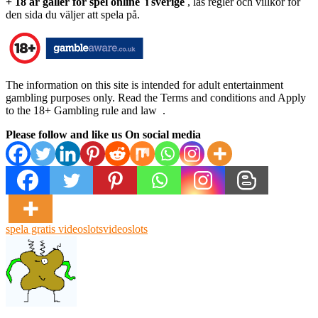
+ 18 år gäller för spel online i sverige
, läs regler och villkor för
den sida du väljer att spela på.
The information on this site is intended for adult entertainment
gambling purposes only. Read the Terms and conditions and Apply
to the 18+ Gambling rule and law .
Please follow and like us On social media
spela gratis videoslots
videoslots