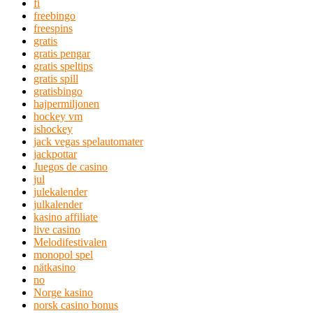
fi
freebingo
freespins
gratis
gratis pengar
gratis speltips
gratis spill
gratisbingo
hajpermiljonen
hockey vm
ishockey
jack vegas spelautomater
jackpottar
Juegos de casino
jul
julekalender
julkalender
kasino affiliate
live casino
Melodifestivalen
monopol spel
nätkasino
no
Norge kasino
norsk casino bonus