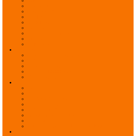
50 kronor Gratis
Bingo gratuit
bingo jackpott chansen
Dansk bingo
Norsk bingo
Nya Bingo Bonusar
Spela Bingo helt gratis
Uk Bingo
Unibet Bingo
gratispengar
gratis pengar utan insättning
Gratis penger
Gratis Trav Pengar
Storspiller 10 000 Bonus
Tjäna pengar på Internet
Kasino
casino canada
Dagliga Freespins
Free Spins No Deposit
freispiele-Casino
lightning roulette
Svenska Spels online kasino
video poker
Vilka online casinon erbjuder Cashback?
nytt