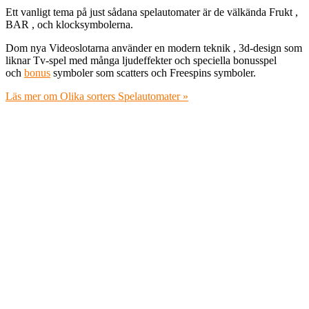
Ett vanligt tema på just sådana spelautomater är de välkända Frukt ,
BAR , och klocksymbolerna.
Dom nya Videoslotarna använder en modern teknik , 3d-design som
liknar Tv-spel med många ljudeffekter och speciella bonusspel
och
bonus
symboler som scatters och Freespins symboler.
Läs mer om Olika sorters Spelautomater »