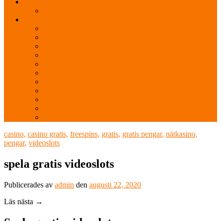
skraplotter
Gratis norske Skrapelodder
Spelautomater
claws vs paws
Double Dragons
golden temple
iron girl
Kaiju
King Kong Cash
Lucky Fortune Cat
lucky new year
Monopoly Mega Movers
queen of riches
sumo spins
casino
,
casino gratis
,
freespins
,
gratis
,
gratis pengar
,
nätkasino
,
pengar
,
videoslots
spela gratis videoslots
Publicerades
av
admin
den
augusti 22, 2020
Läs nästa →