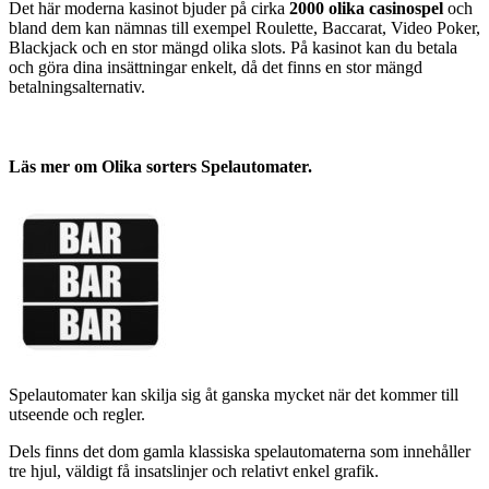
Det här moderna kasinot bjuder på cirka
2000 olika casinospel
och
bland dem kan nämnas till exempel Roulette, Baccarat, Video Poker,
Blackjack och en stor mängd olika slots. På kasinot kan du betala
och göra dina insättningar enkelt, då det finns en stor mängd
betalningsalternativ.
Läs mer om Olika sorters Spelautomater.
Spelautomater kan skilja sig åt ganska mycket när det kommer till
utseende och regler.
Dels finns det dom gamla klassiska spelautomaterna som innehåller
tre hjul, väldigt få insatslinjer och relativt enkel grafik.