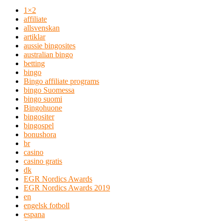
1×2
affiliate
allsvenskan
artiklar
aussie bingosites
australian bingo
betting
bingo
Bingo affiliate programs
bingo Suomessa
bingo suomi
Bingohuone
bingositer
bingospel
bonushora
br
casino
casino gratis
dk
EGR Nordics Awards
EGR Nordics Awards 2019
en
engelsk fotboll
espana