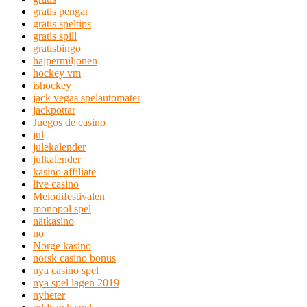
gratis pengar
gratis speltips
gratis spill
gratisbingo
hajpermiljonen
hockey vm
ishockey
jack vegas spelautomater
jackpottar
Juegos de casino
jul
julekalender
julkalender
kasino affiliate
live casino
Melodifestivalen
monopol spel
nätkasino
no
Norge kasino
norsk casino bonus
nya casino spel
nya spel lagen 2019
nyheter